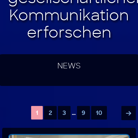
NEWS
1
2
3
…
9
10