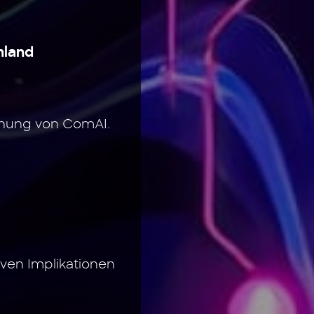
hland
chung von ComAI.
en Implikationen