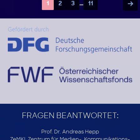
1
2
3
…
11
FRAGEN BEANTWORTET:
Prof. Dr. Andreas Hepp
ZeMKI, Zentrum für Medien-, Kommunikations-