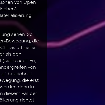
Visionen von Open
äischen)
terialisierung
klung sehen: So
ker-Bewegung, die
hinas offizieller
ner als den
t (siehe auch Fu,
nandergreifen von
ing“ bezeichnet
ewegung, die erst
se werden dann im
n diesem Fall der
lkerung richtet