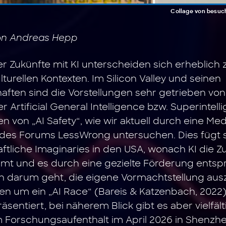
Collage von besuc
von Andreas Hepp
r Zukünfte mit KI unterscheiden sich erheblich
turellen Kontexten. Im Silicon Valley und seinen
aften sind die Vorstellungen sehr getrieben vo
r Artificial General Intelligence bzw. Superintel
 von „AI Safety“, wie wir aktuell durch eine Me
 des Forums LessWrong untersuchen. Dies fügt s
tliche Imaginaries in den USA, wonach KI die Z
mmt und es durch eine gezielte Förderung ents
darum geht, die eigene Vormachtstellung aus
nen um ein „AI Race“ (Bareis & Katzenbach, 2022)
sentiert, bei näherem Blick gibt es aber vielfäl
m Forschungsaufenthalt im April 2026 in Shenzhe