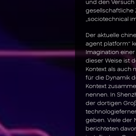
und den Versuch 
gesellschaftliche
„sociotechnical im
Der aktuelle chin
agent platform“ k
Imagination einer 
dieser Weise ist
Kontext als auch 
für die Dynamik 
Kontext zusammen
nennen. In Shenz
der dortigen Gro
technologieferne
geben. Viele der 
berichteten davon