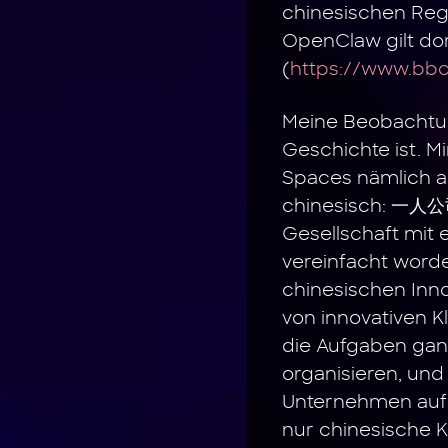
chinesischen Regi
OpenClaw gilt dort
(
https://www.bbc
Meine Beobachtung
Geschichte ist. 
Spaces nämlich a
chinesisch: 一人公司
Gesellschaft mit 
vereinfacht worde
chinesischen Inno
von innovativen K
die Aufgaben gan
organisieren, und
Unternehmen aufz
nur chinesische K