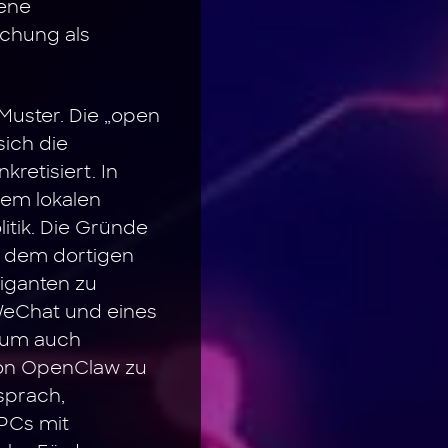
gene
schung als
Muster. Die „open
sich die
kretisiert. In
dem lokalen
itik. Die Gründe
t dem dortigen
iganten zu
WeChat und eines
, um auch
von OpenClaw zu
sprach,
-PCs mit