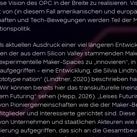
se Vision des OPC in der Breite zu realisieren. 
t von (in diesem Fall amerikanischen und europ
aften und Tech-Bewegungen werden Teil der Ma
ionspolitik.
ls aktuellen Ausdruck einer viel längeren Entwic
nen der aus dem Silicon Valley stammenden Ma
experimentelle Maker-Spaces zu „innovieren“, in C
 aufgegriffen – eine Entwicklung, die Silvia Lindt
rototype nation“ (Lindtner, 2020) beschrieben ha
 Wir können bereits hier das transkulturelle Inei
tem Futuring“ sehen (Hepp, 2026). „Leises Futur
 von Pioniergemeinschaften wie die der Maker-B
itglieder und Interessierte gerichtet sind. Die
 von Unternehmen und staatlichen Akteuren wie i
erung aufgegriffen, das sich an die Gesamtbevö