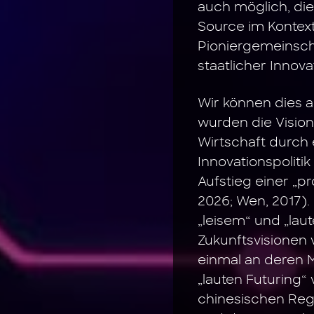
auch möglich, die
Source im Kontex
Pioniergemeinsch
staatlicher Innovat
Wir können dies a
wurden die Visio
Wirtschaft durch 
Innovationspolitik
Aufstieg einer „p
2026; Wen, 2017).
„leisem“ und „lau
Zukunftsvisionen
einmal an deren M
„lauten Futuring“
chinesischen Regi