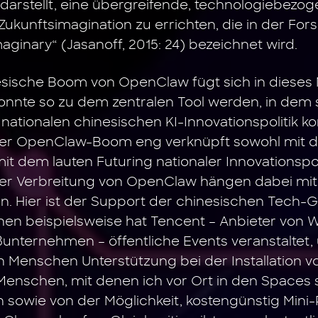
darstellt, eine übergreifende, technologiebezo
 Zukunftsimagination zu errichten, die in der For
aginary“ (Jasanoff, 2015: 24) bezeichnet wird.
esische Boom von OpenClaw fügt sich in dieses 
onnte so zu dem zentralen Tool werden, in dem 
nationalen chinesischen KI-Innovationspolitik kon
 der OpenClaw-Boom eng verknüpft sowohl mit 
mit dem lauten Futuring nationaler Innovationspol
der Verbreitung von OpenClaw hängen dabei mi
. Hier ist der Support der chinesischen Tech-G
hen beispielsweise hat Tencent – Anbieter von 
ßunternehmen – öffentliche Events veranstaltet
n Menschen Unterstützung bei der Installation 
Menschen, mit denen ich vor Ort in den Spaces 
 sowie von der Möglichkeit, kostengünstig Mini