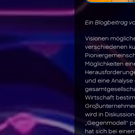
Ein Blogbeitrag 
Visionen mögliche
verschiedenen kul
Pioniergemeinsch
Möglichkeiten eine
Herausforderungen
und eine Analyse
gesamtgesellschaf
Wirtschaft besti
Großunternehmen 
wird in Diskussio
„Gegenmodell“ prä
hat sich bei eine