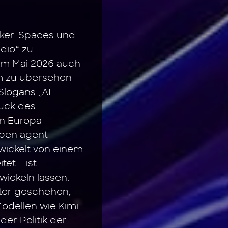
.
Maker-Spaces und
dio“ zu
 im Mai 2026 auch
um zu übersehen
logans „AI
ruck des
in Europa
open agent
twickelt von einem
et – ist
wickeln lassen.
ter geschehen,
odellen wie Kimi
er Politik der