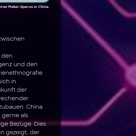
hten Maker-Spaces in China
 zwischen
n den
ligenz und den
dienethnografie
ich in
ukunft der
prechender
zubauen. China
 gerne als
tige Bezüge. Dies
n gezeigt, der