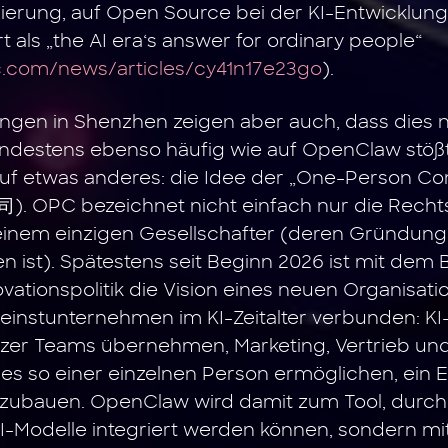
erung, auf Open Source bei der KI-Entwicklung
 als „the AI era‘s answer for ordinary people“
.com/news/articles/cy41n17e23go
).
en in Shenzhen zeigen aber auch, dass dies nu
Mindestens ebenso häufig wie auf OpenClaw stöß
uf etwas anderes: die Idee der „One-Person C
). OPC bezeichnet nicht einfach nur die Recht
einem einzigen Gesellschafter (deren Gründung 
n ist). Spätestens seit Beginn 2026 ist mit dem 
vationspolitik die Vision eines neuen Organisa
leinstunternehmen im KI-Zeitalter verbunden: 
zer Teams übernehmen, Marketing, Vertrieb und
 es so einer einzelnen Person ermöglichen, ein
ubauen. OpenClaw wird damit zum Tool, durch 
I-Modelle integriert werden können, sondern mi