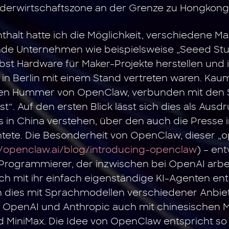
derwirtschaftszone an der Grenze zu Hongkong
thalt hatte ich die Möglichkeit, verschiedene 
de Unternehmen wie beispielsweise „Seeed Stu
bst Hardware für Maker-Projekte herstellen und
a in Berlin mit einem Stand vertreten waren. Ka
oten Hummer von OpenClaw, verbunden mit den S
rst“. Auf den ersten Blick lässt sich dies als Ausd
n China verstehen, über den auch die Presse 
htete. Die Besonderheit von OpenClaw, dieser „
//openclaw.ai/blog/introducing-openclaw
) – en
Programmierer, der inzwischen bei OpenAI arbeit
sich mit ihr einfach eigenständige KI-Agenten ent
n dies mit Sprachmodellen verschiedener Anbie
OpenAI und Anthropic auch mit chinesischen M
 MiniMax. Die Idee von OpenClaw entspricht so d