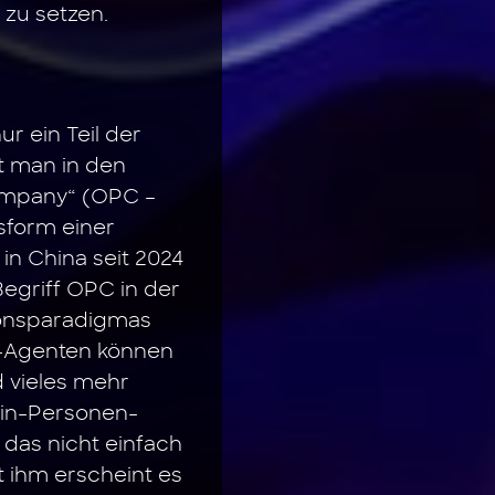
 zu setzen.
r ein Teil der
t man in den
ompany“ (OPC –
sform einer
in China seit 2024
Begriff OPC in der
tionsparadigmas
KI-Agenten können
 vieles mehr
 Ein-Personen-
das nicht einfach
t ihm erscheint es