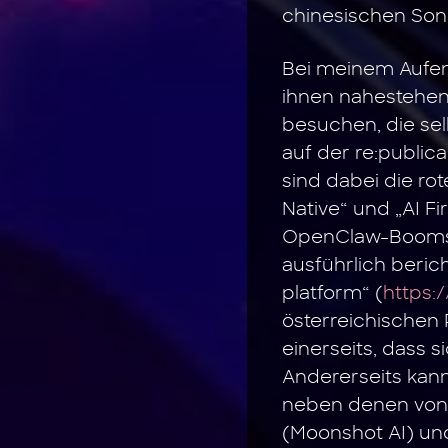
chinesischen Son
Bei meinem Aufen
ihnen nahestehen
besuchen, die sel
auf der re:public
sind dabei die r
Native“ und „AI Fi
OpenClaw-Booms i
ausführlich beric
platform“ (
https:
österreichischen 
einerseits, dass 
Andererseits kan
neben denen von 
(Moonshot AI) und