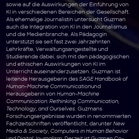
sowie auf die Auswirkungen der Einführung von
KI in verschiedenen Bereichen der Gesellschaft.
Als ehemalige Journalistin untersucht Guzman
auch die Integration von KI in den Journalismus
und die Medienbranche. Als Pädagogin
unterstützt sie seit fast zwei Jahrzehnten
Lehrkräfte, Verwaltungsangestellte und
Studierende dabei, sich mit den pädagogischen
und ethischen Auswirkungen von KI im
Unterricht auseinanderzusetzen. Guzman ist
leitende Herausgeberin des
SAGE Handbook of
Human-Machine Communication
und
Herausgeberin von
Human-Machine
Communication: Rethinking Communication,
Technology, and Ourselves
. Guzmans
Forschungsergebnisse wurden in renommierten
Fachzeitschriften veröffentlicht, darunter
New
Media & Society, Computers in Human Behavior
und Digital Journalism
. Derzeit ist Guzman Co-