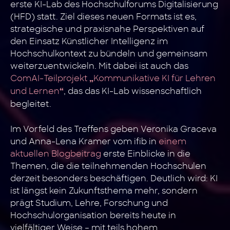
erste KI-Lab des Hochschulforums Digitalisierung
(HFD) statt. Ziel dieses neuen Formats ist es,
strategische und praxisnahe Perspektiven auf
den Einsatz Künstlicher Intelligenz im
Hochschulkontext zu bündeln und gemeinsam
weiterzuentwickeln. Mit dabei ist auch das
ComAI-Teilprojekt
Kommunikative KI für Lehren
„
und Lernen
, das das KI-Lab wissenschaftlich
“
begleitet.
Im Vorfeld des Treffens geben Veronika Graceva
und Anna-Lena Kramer vom ifib in
einem
aktuellen Blogbeitrag
erste Einblicke in die
Themen, die die teilnehmenden Hochschulen
derzeit besonders beschäftigen. Deutlich wird: KI
ist längst kein Zukunftsthema mehr, sondern
prägt Studium, Lehre, Forschung und
Hochschulorganisation bereits heute in
vielfältiger Weise – mit teils hohem