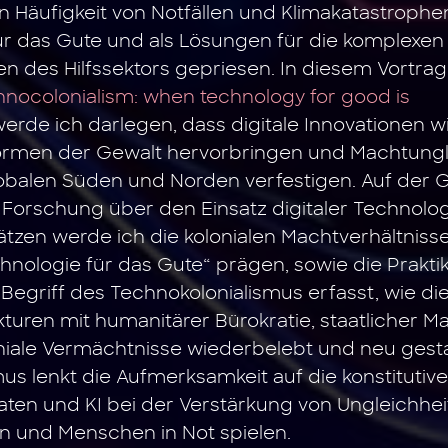
Häufigkeit von Notfällen und Klimakatastrophe
für das Gute und als Lösungen für die komplexen
n des Hilfssektors gepriesen. In diesem Vortra
hnocolonialism: when technology for good is
werde ich darlegen, dass digitale Innovationen w
ormen der Gewalt hervorbringen und Machtung
balen Süden und Norden verfestigen. Auf der 
Forschung über den Einsatz digitaler Technolog
tzen werde ich die kolonialen Machtverhältniss
echnologie für das Gute“ prägen, sowie die Prakt
Begriff des Technokolonialismus erfasst, wie d
ukturen mit humanitärer Bürokratie, staatlicher 
niale Vermächtnisse wiederbelebt und neu gesta
s lenkt die Aufmerksamkeit auf die konstitutive R
Daten und KI bei der Verstärkung von Ungleichhe
en und Menschen in Not spielen.