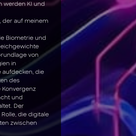
n werden KI und
g, der auf meinem
ie Biometrie und
leichgewichte
Grundlage von
ien in
e aufdecken, die
iken des
ie Konvergenz
Macht und
ltet. Der
olle, die digitale
iten zwischen