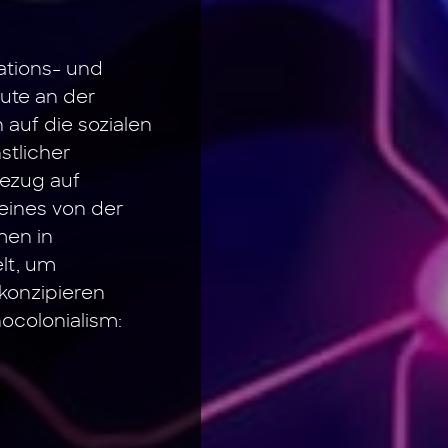
ations- und
tute an der
 auf die sozialen
stlicher
Bezug auf
 eines von der
men in
elt, um
konzipieren
nocolonialism: