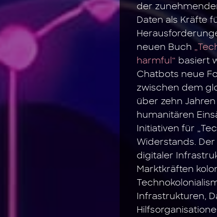
der zunehmenden 
Daten als Kräfte 
Herausforderunge
neuen Buch
„Tec
harmful“
basiert 
Chatbots neue F
zwischen dem glo
über zehn Jahren 
humanitären Einsä
Initiativen für „T
Widerstands. Der 
digitaler Infrastr
Marktkräften kolo
Technokolonialismu
Infrastrukturen, 
Hilfsorganisation