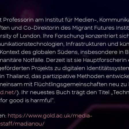
t Professorin am Institut für Medien-, Kommunik
ten und Co-Direktorin des Migrant Futures Insti
rsity of London. Ihre Forschung konzentriert sich
nikationstechnologien, Infrastrukturen und kün
im Kontext des globalen Südens, insbesondere in 
anitäre Notfälle. Derzeit ist sie Hauptforscherin
eförderten Projekts zu digitalen Identitätssyste
 in Thailand, das partizipative Methoden entwick
einsam mit Flüchtlingsgemeinschaften neu zu 
d.net/
). Ihr neuestes Buch trägt den Titel „Tech
or good is harmful”.
en:
https://www.gold.ac.uk/media-
staff/madianou/