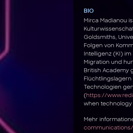
BIO
Mirca Madianou is
Kulturwissenschaf
Goldsmiths, Unive
Folgen von Kommu
Intelligenz (KI) 
Migration und hum
British Academy g
Flüchtlingslagern
Technologien gem
(
https://www.redi
when technology f
Mehr information
communications/