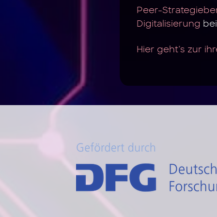
Peer-Strategieb
Digitalisierung
bei
Hier geht’s zur ih