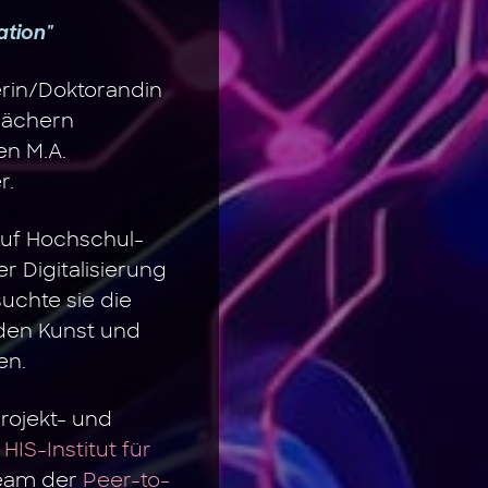
ation"
erin/Doktorandin
Fächern
en M.A.
r.
auf Hochschul-
 Digitalisierung
uchte sie die
den Kunst und
en.
rojekt- und
m
HIS-Institut für
Team der
Peer-to-