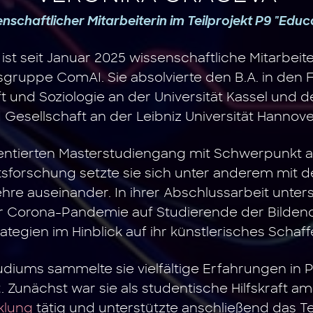
nschaftlicher Mitarbeiterin im Teilprojekt P9 "Educ
ist seit Januar 2025 wissenschaftliche Mitarbeit
gruppe ComAI. Sie absolvierte den B.A. in den 
 und Soziologie an der Universität Kassel und d
Gesellschaft an der Leibniz Universität Hannove
entierten Masterstudiengang mit Schwerpunkt 
forschung setzte sie sich unter anderem mit der
hre auseinander. In ihrer Abschlussarbeit unters
 Corona-Pandemie auf Studierende der Bilden
tegien im Hinblick auf ihr künstlerisches Schaff
diums sammelte sie vielfältige Erfahrungen in P
 Zunächst war sie als studentische Hilfskraft a
klung
tätig und unterstützte anschließend das 