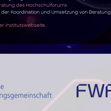
eratung des Hochschulforums
 der Koordination und Umsetzung von Beratung
rer Institutswebseite…