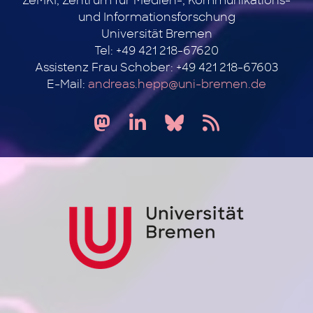
ZeMKI, Zentrum für Medien-, Kommunikations-
und Informationsforschung
Universität Bremen
Tel: +49 421 218-67620
Assistenz Frau Schober: +49 421 218-67603
E-Mail:
andreas.hepp@uni-bremen.de