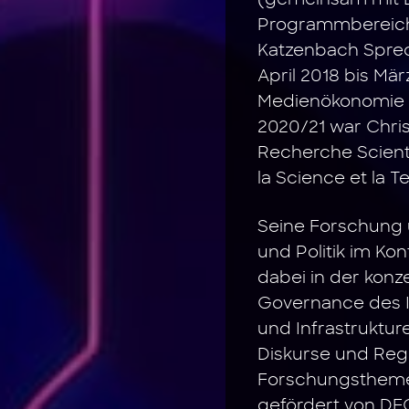
(gemeinsam mit Dr
Programmbereich D
Katzenbach Sprec
April 2018 bis Mä
Medienökonomie an
2020/21 war Chris
Recherche Scienti
la Science et la T
Seine Forschung 
und Politik im Ko
dabei in der kon
Governance des In
und Infrastruktur
Diskurse und Regu
Forschungsthemen 
gefördert von D