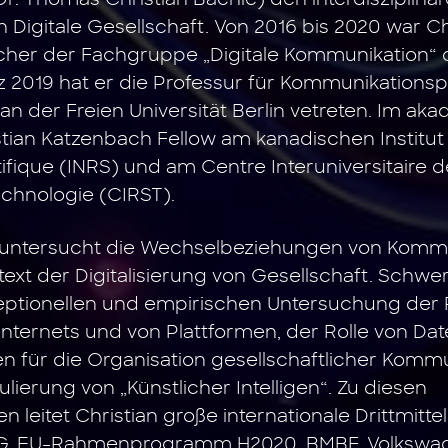
. Thomas Christian Bächle) den interdisziplinä
igitale Gesellschaft. Von 2016 bis 2020 war Ch
her der Fachgruppe „Digitale Kommunikation“ 
rz 2019 hat er die Professur für Kommunikationspo
 der Freien Universität Berlin vetreten. Im ak
tian Katzenbach Fellow am kanadischen Institut
fique (INRS) und am Centre Interuniversitaire 
echnologie (CIRST).
untersucht die Wechselbeziehungen von Kommu
ntext der Digitalisierung von Gesellschaft. Schwe
zeptionellen und empirischen Untersuchung der
ternets und von Plattformen, der Rolle von Dat
en für die Organisation gesellschaftlicher Komm
lierung von „Künstlicher Intelligen“. Zu diesen
leitet Christian große internationale Drittmittel
FG, EU-Rahmenprogramm H2020, BMBF, Volkswag