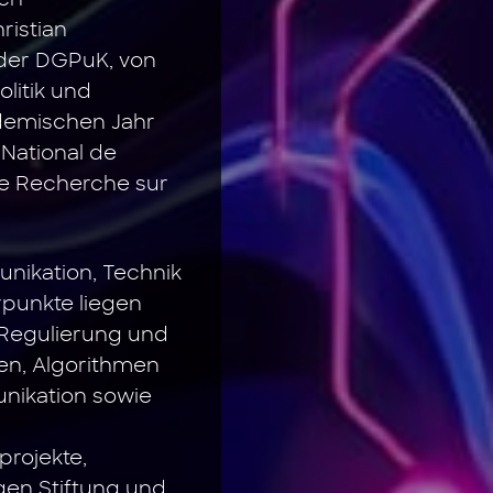
ren
ristian
der DGPuK, von
litik und
ademischen Jahr
 National de
de Recherche sur
nikation, Technik
rpunkte liegen
 Regulierung und
en, Algorithmen
unikation sowie
projekte,
en Stiftung und