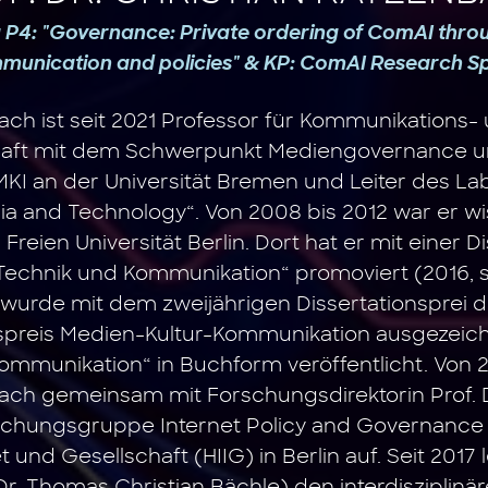
g P4: "Governance: Private ordering of ComAI thr
munication and policies" & KP: ComAI Research S
ach ist seit 2021 Professor für Kommunikations-
aft mit dem Schwerpunkt Mediengovernance un
I an der Universität Bremen und Leiter des Lab
a and Technology“. Von 2008 bis 2012 war er wi
 Freien Universität Berlin. Dort hat er mit einer D
Technik und Kommunikation“ promoviert (2016
t wurde mit dem zweijährigen Dissertationsprei
spreis Medien-Kultur-Kommunikation ausgezeichn
Kommunikation“ in Buchform veröffentlicht. Von 
ach gemeinsam mit Forschungsdirektorin Prof. D
schungsgruppe Internet Policy and Governanc
et und Gesellschaft (HIIG) in Berlin auf. Seit 2017 l