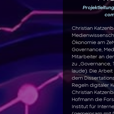
Projektleitun
com
Christian Katzenb
Medienwissensch
Ökonomie am ZeMK
Governance, Medi
Mitarbeiter an der
zu „Governance, 
laude). Die Arbei
dem Dissertation
Regeln digitaler 
Christian Katzenb
Hofmann die For
Institut für Intern