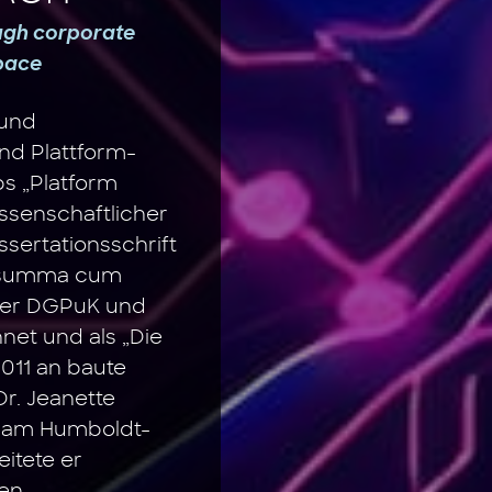
ough corporate
pace
 und
d Plattform-
s „Platform
ssenschaftlicher
issertationsschrift
, summa cum
 der DGPuK und
et und als „Die
2011 an baute
r. Jeanette
e am Humboldt-
eitete er